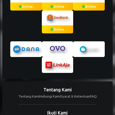
Online
Online
Online
Online
Tentang Kami
Tentang Kami
Hubungi Kami
Syarat & Ketentuan
FAQ
Ikuti Kami