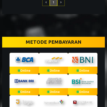
1
METODE PEMBAYARAN
Online
Online
Online
Online
Online
Online